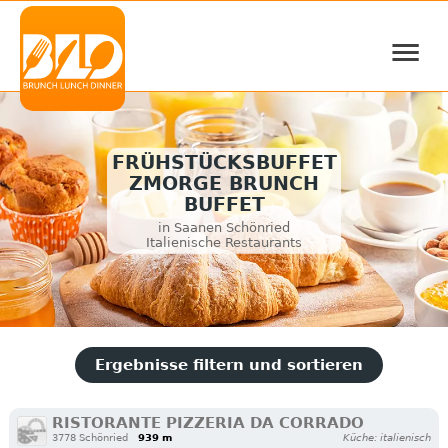
≡
FRÜHSTÜCKSBUFFET
ZMORGE BRUNCH
BUFFET
in Saanen Schönried
Italienische Restaurants
Ergebnisse filtern und sortieren
RISTORANTE PIZZERIA DA CORRADO
3778 Schönried
939 m
Küche: italienisch