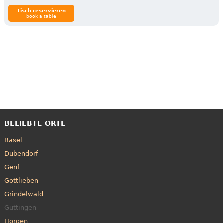
Tisch reservieren
book a table
BELIEBTE ORTE
Basel
Dübendorf
Genf
Gottlieben
Grindelwald
Güttingen
Horgen