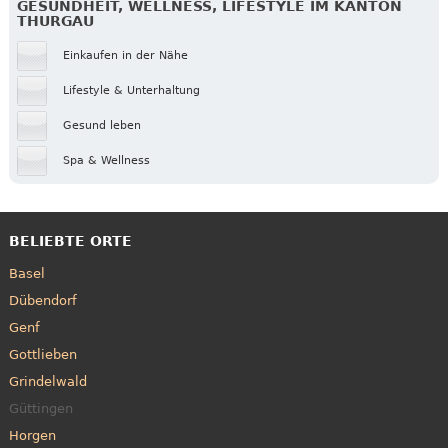
GESUNDHEIT, WELLNESS, LIFESTYLE IM KANTON
THURGAU
Einkaufen in der Nähe
Lifestyle & Unterhaltung
Gesund leben
Spa & Wellness
BELIEBTE ORTE
Basel
Dübendorf
Genf
Gottlieben
Grindelwald
Güttingen
Horgen