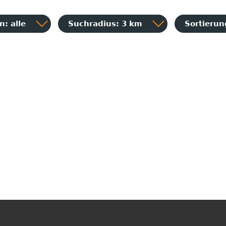
: alle
Suchradius: 3 km
Sortieru