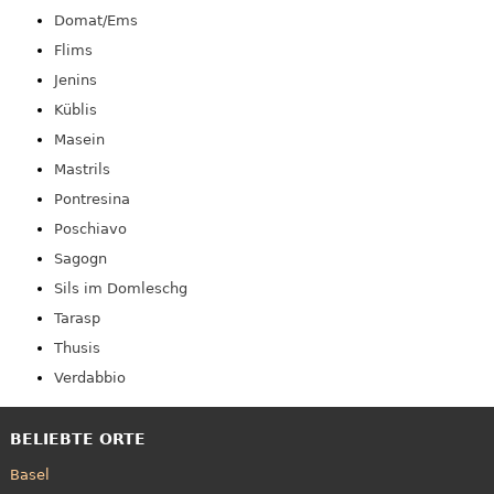
Domat/Ems
Flims
Jenins
Küblis
Masein
Mastrils
Pontresina
Poschiavo
Sagogn
Sils im Domleschg
Tarasp
Thusis
Verdabbio
BELIEBTE ORTE
Basel