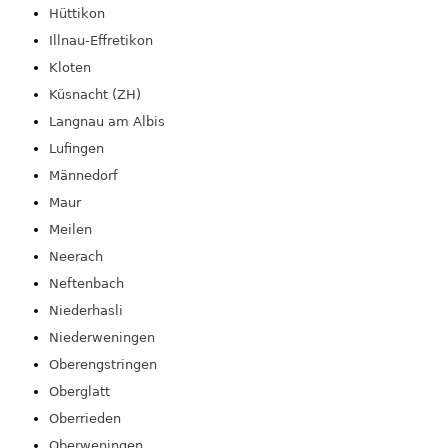
Hüttikon
Illnau-Effretikon
Kloten
Küsnacht (ZH)
Langnau am Albis
Lufingen
Männedorf
Maur
Meilen
Neerach
Neftenbach
Niederhasli
Niederweningen
Oberengstringen
Oberglatt
Oberrieden
Oberweningen