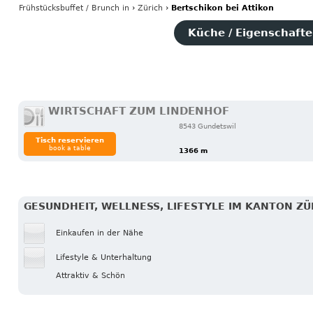
Frühstücksbuffet / Brunch
in
›
Zürich
›
Bertschikon bei Attikon
Küche / Eigenschaften
WIRTSCHAFT ZUM LINDENHOF
8543 Gundetswil
Tisch reservieren
book a table
1366 m
GESUNDHEIT, WELLNESS, LIFESTYLE IM KANTON ZÜ
Einkaufen in der Nähe
Lifestyle & Unterhaltung
Attraktiv & Schön