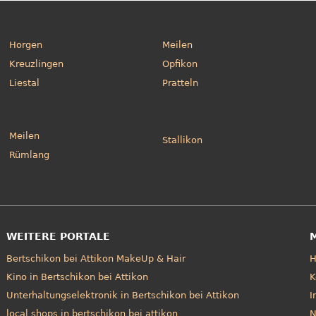
Horgen
Meilen
Kreuzlingen
Opfikon
Liestal
Pratteln
Meilen
Stallikon
Rümlang
WEITERE PORTALE
Bertschikon bei Attikon MakeUp & Hair
Kino in Bertschikon bei Attikon
K
Unterhaltungselektronik in Bertschikon bei Attikon
I
local shops in bertschikon bei attikon
N