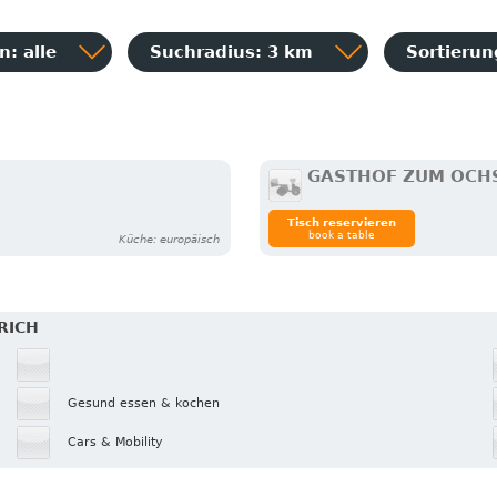
: alle
Suchradius: 3 km
Sortieru
GASTHOF ZUM OCH
Tisch reservieren
book a table
Küche: europäisch
RICH
Gesund essen & kochen
Cars & Mobility