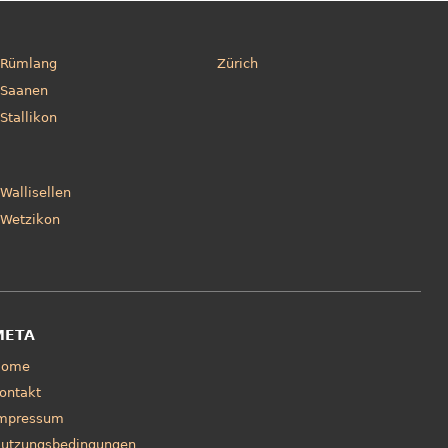
Rümlang
Zürich
Saanen
Stallikon
Wallisellen
Wetzikon
META
Home
ontakt
mpressum
utzungsbedingungen