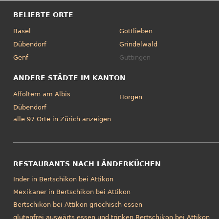
BELIEBTE ORTE
Basel
Gottlieben
Dübendorf
Grindelwald
Genf
Güttingen
ANDERE STÄDTE IM KANTON
Affoltern am Albis
Horgen
Dübendorf
alle 97 Orte in Zürich anzeigen
RESTAURANTS NACH LÄNDERKÜCHEN
Inder in Bertschikon bei Attikon
Mexikaner in Bertschikon bei Attikon
Bertschikon bei Attikon griechisch essen
glutenfrei auswärts essen und trinken Bertschikon bei Attikon