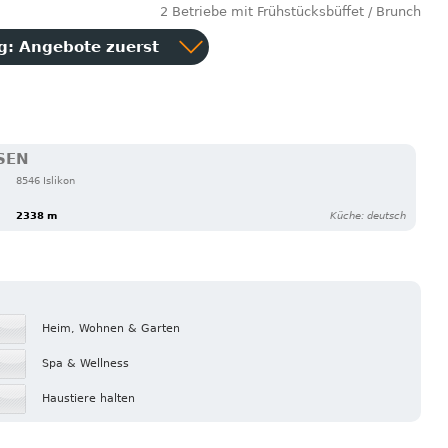
2 Betriebe mit Frühstücksbüffet / Brunch
ng:
Angebote zuerst
SEN
8546 Islikon
2338 m
Küche: deutsch
Heim, Wohnen & Garten
Spa & Wellness
Haustiere halten