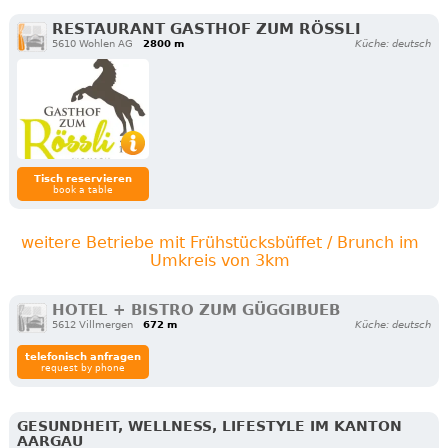
RESTAURANT GASTHOF ZUM RÖSSLI
5610 Wohlen AG
2800 m
Küche: deutsch
Tisch reservieren
book a table
weitere Betriebe mit Frühstücksbüffet / Brunch im
Umkreis von 3km
HOTEL + BISTRO ZUM GÜGGIBUEB
5612 Villmergen
672 m
Küche: deutsch
telefonisch anfragen
request by phone
GESUNDHEIT, WELLNESS, LIFESTYLE IM KANTON
AARGAU