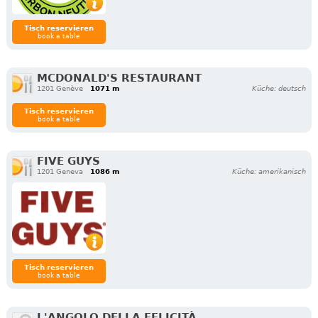
Tisch reservieren
book a table
MCDONALD'S RESTAURANT
1201 Genève
1071 m
Küche: deutsch
Tisch reservieren
book a table
FIVE GUYS
1201 Geneva
1086 m
Küche: amerikanisch
Tisch reservieren
book a table
L'ANGOLO DELLA FELICITÀ