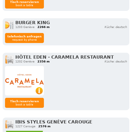
Tisch reservieren
book a table
BURGER KING
1203 Genève
2266 m
Küche: deutsch
telefonisch anfragen
request by phone
HÔTEL EDEN - CARAMELA RESTAURANT
1202 Genève
2356 m
Küche: deutsch
Tisch reservieren
book a table
IBIS STYLES GENÈVE CAROUGE
1227 Carouge
2576 m