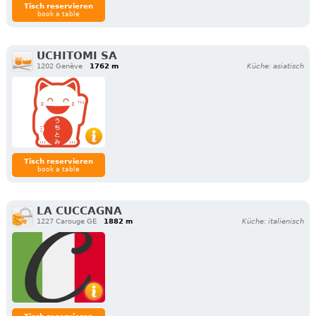
Tisch reservieren
book a table
UCHITOMI SA
1202 Genève
1762 m
Küche: asiatisch
Tisch reservieren
book a table
LA CUCCAGNA
1227 Carouge GE
1882 m
Küche: italienisch