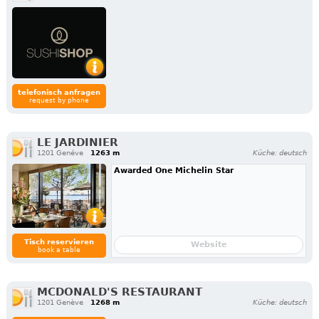
telefonisch anfragen
request by phone
LE JARDINIER
1201 Genéve
1263 m
Küche: deutsch
Awarded One Michelin Star
Tisch reservieren
Website
book a table
MCDONALD'S RESTAURANT
1201 Genève
1268 m
Küche: deutsch