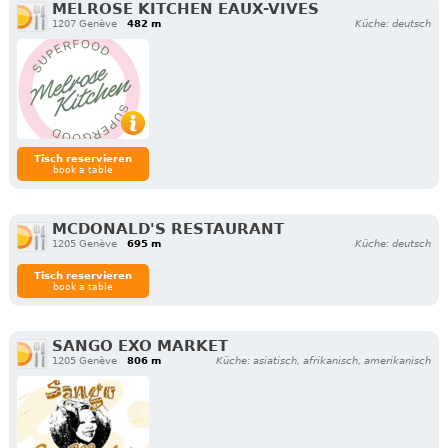
MELROSE KITCHEN EAUX-VIVES
1207 Genève
482 m
Küche: deutsch
Tisch reservieren
book a table
MCDONALD'S RESTAURANT
1205 Genève
695 m
Küche: deutsch
Tisch reservieren
book a table
SANGO EXO MARKET
1205 Genève
806 m
Küche: asiatisch, afrikanisch, amerikanisch