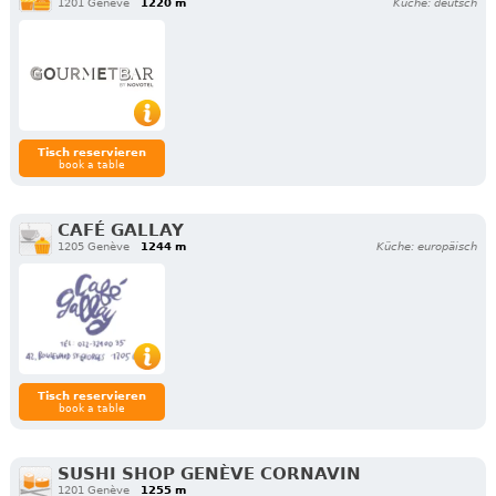
1201 Genève
1220 m
Küche: deutsch
Tisch reservieren
book a table
CAFÉ GALLAY
1205 Genève
1244 m
Küche: europäisch
Tisch reservieren
book a table
SUSHI SHOP GENÈVE CORNAVIN
1201 Genève
1255 m