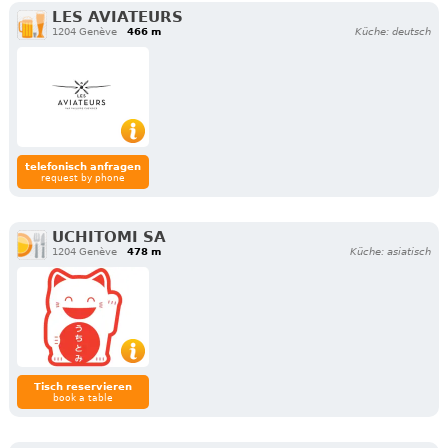
LES AVIATEURS
1204 Genève
466 m
Küche: deutsch
telefonisch anfragen
request by phone
UCHITOMI SA
1204 Genève
478 m
Küche: asiatisch
Tisch reservieren
book a table