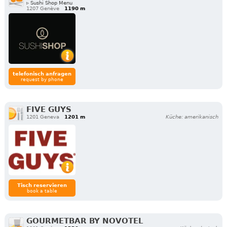
▹ Sushi Shop Menu
1207 Genève
1190 m
telefonisch anfragen
request by phone
FIVE GUYS
1201 Geneva
1201 m
Küche: amerikanisch
Tisch reservieren
book a table
GOURMETBAR BY NOVOTEL