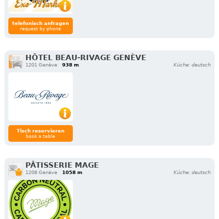
telefonisch anfragen
request by phone
HÔTEL BEAU-RIVAGE GENÈVE
1201 Genève
938 m
Küche: deutsch
Tisch reservieren
book a table
PÂTISSERIE MAGE
1208 Genève
1058 m
Küche: deutsch