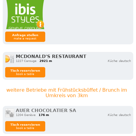
Anfrage stellen
make a request
MCDONALD'S RESTAURANT
1227 Carouge
2921 m
Küche: deutsch
Tisch reservieren
book a table
weitere Betriebe mit Frühstücksbüffet / Brunch im
Umkreis von 3km
AUER CHOCOLATIER SA
1204 Genève
176 m
Küche: deutsch
Tisch reservieren
book a table