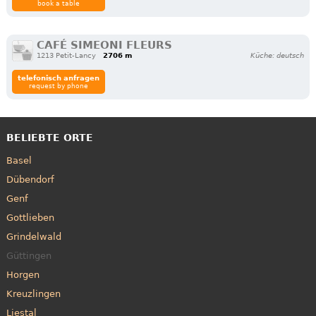
book a table
CAFÉ SIMEONI FLEURS
1213 Petit-Lancy
2706 m
Küche: deutsch
telefonisch anfragen
request by phone
BELIEBTE ORTE
Basel
Dübendorf
Genf
Gottlieben
Grindelwald
Güttingen
Horgen
Kreuzlingen
Liestal