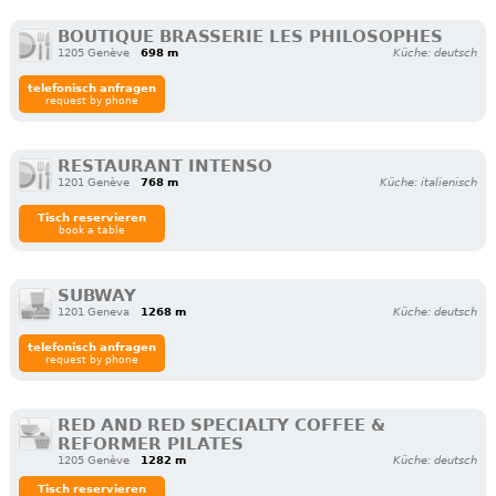
BOUTIQUE BRASSERIE LES PHILOSOPHES
1205 Genève
698 m
Küche: deutsch
telefonisch anfragen
request by phone
RESTAURANT INTENSO
1201 Genève
768 m
Küche: italienisch
Tisch reservieren
book a table
SUBWAY
1201 Geneva
1268 m
Küche: deutsch
telefonisch anfragen
request by phone
RED AND RED SPECIALTY COFFEE &
REFORMER PILATES
1205 Genève
1282 m
Küche: deutsch
Tisch reservieren