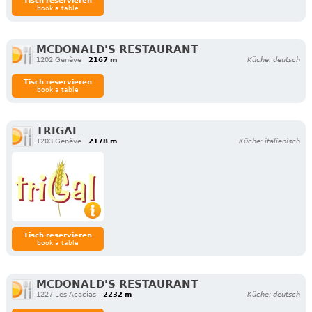
Tisch reservieren
book a table
MCDONALD'S RESTAURANT
1202 Genève
2167 m
Küche: deutsch
Tisch reservieren
book a table
TRIGAL
1203 Genève
2178 m
Küche: italienisch
Tisch reservieren
book a table
MCDONALD'S RESTAURANT
1227 Les Acacias
2232 m
Küche: deutsch