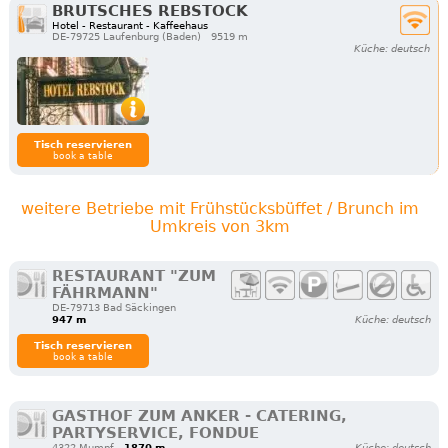
BRUTSCHES REBSTOCK
Hotel - Restaurant - Kaffeehaus
DE-79725 Laufenburg (Baden)
9519 m
Küche: deutsch
Tisch reservieren
book a table
weitere Betriebe mit Frühstücksbüffet / Brunch im
Umkreis von 3km
RESTAURANT "ZUM
FÄHRMANN"
DE-79713 Bad Säckingen
947 m
Küche: deutsch
Tisch reservieren
book a table
GASTHOF ZUM ANKER - CATERING,
PARTYSERVICE, FONDUE
4322 Mumpf
1870 m
Küche: deutsch