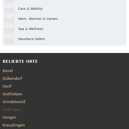
Cars & Mobility
Heim, Wohnen & Garten
Spa & Wellness
Haustiere halten
BELIEBTE ORTE
Basel
Dübendorf
Genf
Gottlieben
Grindelwald
Güttingen
Horgen
Kreuzlingen