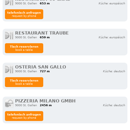
9000 St. Gallen
653 m
Küche: europäisch
telefonisch anfragen
request by phone
RESTAURANT TRAUBE
9000 St. Gallen
659 m
Küche: europäisch
Tisch reservieren
book a table
OSTERIA SAN GALLO
9000 St. Gallen
727 m
Küche: deutsch
Tisch reservieren
book a table
PIZZERIA MILANO GMBH
9000 St. Gallen
2456 m
Küche: deutsch
telefonisch anfragen
request by phone