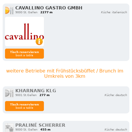
CAVALLINO GASTRO GMBH
9000 St. Gallen
2277 m
Küche: italienisch
Tisch reservieren
book a table
weitere Betriebe mit Frühstücksbüffet / Brunch im
Umkreis von 3km
KHARNANG KLG
9001 St.Gallen
277 m
Küche: deutsch
Tisch reservieren
book a table
PRALINÉ SCHERRER
9000 St. Gallen
455 m
Küche: deutsch