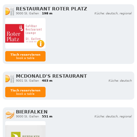
RESTAURANT ROTER PLATZ
9000 St. Gallen
198 m
Küche: deutsch, regional
Tisch reservieren
book a table
MCDONALD'S RESTAURANT
9001 St. Gallen
403 m
Küche: deutsch
Tisch reservieren
book a table
BIERFALKEN
9000 St. Gallen
551 m
Küche: deutsch, regional