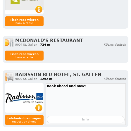
Tisch reservieren
book a table
MCDONALD'S RESTAURANT
9004 St. Gallen
724 m
Küche: deutsch
Tisch reservieren
book a table
RADISSON BLU HOTEL, ST. GALLEN
9000 St. Gallen
1262 m
Küche: deutsch
Book ahead and save!
telefonisch anfragen
Info
request by phone