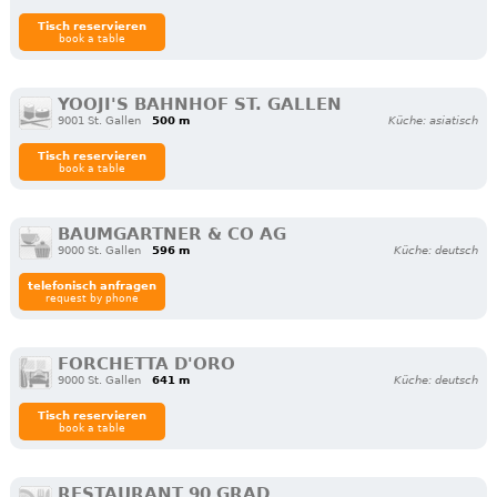
Tisch reservieren
book a table
YOOJI'S BAHNHOF ST. GALLEN
9001 St. Gallen
500 m
Küche: asiatisch
Tisch reservieren
book a table
BAUMGARTNER & CO AG
9000 St. Gallen
596 m
Küche: deutsch
telefonisch anfragen
request by phone
FORCHETTA D'ORO
9000 St. Gallen
641 m
Küche: deutsch
Tisch reservieren
book a table
RESTAURANT 90 GRAD