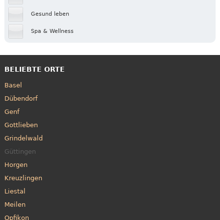
Gesund leben
Spa & Wellness
BELIEBTE ORTE
Basel
Dübendorf
Genf
Gottlieben
Grindelwald
Güttingen
Horgen
Kreuzlingen
Liestal
Meilen
Opfikon