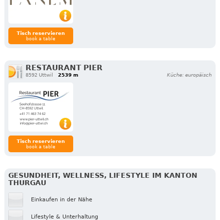
Tisch reservieren
book a table
RESTAURANT PIER
8592 Uttwil
2539 m
Küche: europäisch
Tisch reservieren
book a table
GESUNDHEIT, WELLNESS, LIFESTYLE IM KANTON
THURGAU
Einkaufen in der Nähe
Lifestyle & Unterhaltung