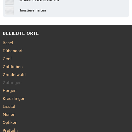
Gesund essen & kochen
Haustiere halten
BELIEBTE ORTE
Basel
Dübendorf
Genf
Gottlieben
Grindelwald
Güttingen
Horgen
Kreuzlingen
Liestal
Meilen
Opfikon
Pratteln