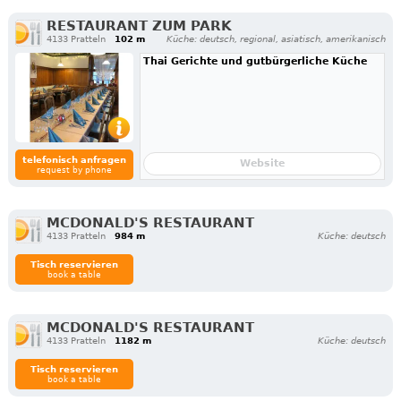
RESTAURANT ZUM PARK
4133 Pratteln
102 m
Küche: deutsch, regional, asiatisch, amerikanisch
Thai Gerichte und gutbürgerliche Küche
telefonisch anfragen
Website
request by phone
MCDONALD'S RESTAURANT
4133 Pratteln
984 m
Küche: deutsch
Tisch reservieren
book a table
MCDONALD'S RESTAURANT
4133 Pratteln
1182 m
Küche: deutsch
Tisch reservieren
book a table