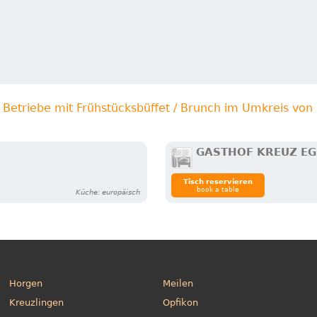
 Betriebe mit Frühstücksbüffet / Brunch im Umkreis vo
GASTHOF KREUZ E
Tisch reservieren
book a table
Küche: europäisch
Horgen
Meilen
Kreuzlingen
Opfikon