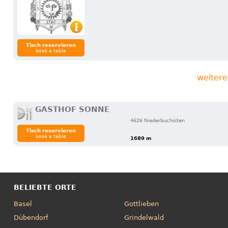
Tisch reservieren
book a table
weitere
GASTHOF SONNE
4626 Niederbuchsiten
Tisch reservieren
book a table
1689 m
BELIEBTE ORTE
Basel
Gottlieben
Dübendorf
Grindelwald