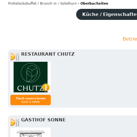
Frühstücksbuffet / Brunch
in
›
Solothurn
›
Oberbuchsiten
Küche / Eigenschaften
Betri
RESTAURANT CHUTZ
Tisch reservieren
book a table
GASTHOF SONNE