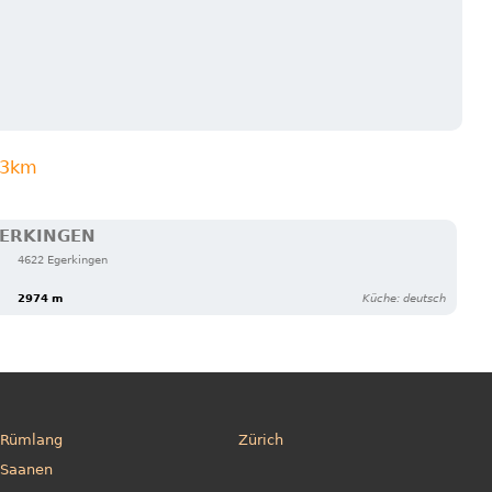
n 3km
GERKINGEN
4622 Egerkingen
2974 m
Küche: deutsch
Rümlang
Zürich
Saanen