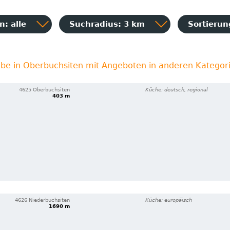
: alle
Suchradius: 3 km
Sortieru
ebe in Oberbuchsiten mit Angeboten in anderen Kategor
4625 Oberbuchsiten
Küche: deutsch, regional
403 m
4626 Niederbuchsiten
Küche: europäisch
1690 m