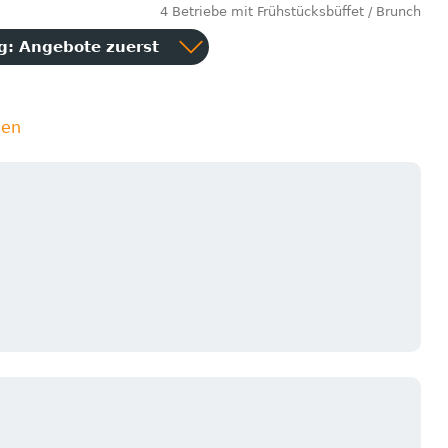
4 Betriebe mit Frühstücksbüffet / Brunch
ng:
Angebote zuerst
ien