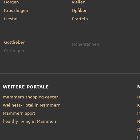
Horgen
Meilen
Kreuzlingen
Opfikon
Liestal
Pratteln
Gottlieben
Hohentannen
Güttingen
WEITERE PORTALE
mammern shopping center
Wellness-Hotel in Mammern
K
Mammern Sport
I
healthy living in Mammern
N
D
l