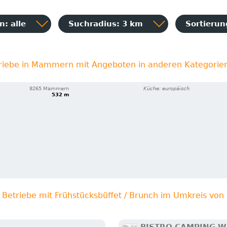
: alle
Suchradius: 3 km
Sortieru
riebe in Mammern mit Angeboten in anderen Kategorie
8265 Mammern
Küche: europäisch
532 m
 Betriebe mit Frühstücksbüffet / Brunch im Umkreis vo