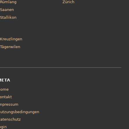
Rümlang
Zürich
Saanen
Stallikon
Kreuzlingen
Tägerwilen
META
Home
ontakt
mpressum
utzungsbedingungen
atenschutz
ogin