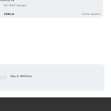
WANGEN
DE-78337 Wangen
2292 m
Küche: deutsch
Spa & Wellness