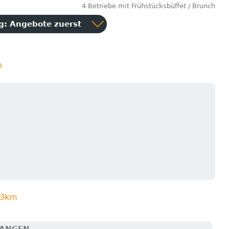
4 Betriebe mit Frühstücksbüffet / Brunch
ng:
Angebote zuerst
n
n 3km