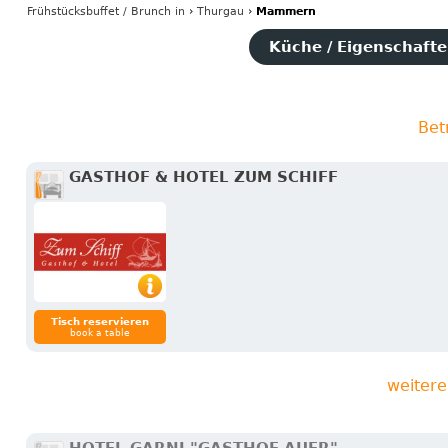
Frühstücksbuffet / Brunch
in
›
Thurgau
›
Mammern
Küche / Eigenschaften
Bet
GASTHOF & HOTEL ZUM SCHIFF
Tisch reservieren
book a table
weitere