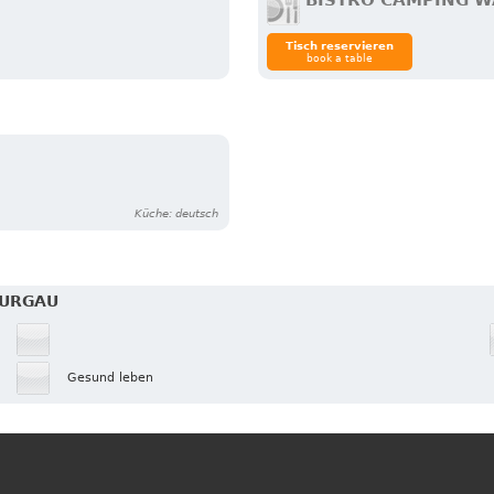
BISTRO CAMPING 
Tisch reservieren
book a table
Küche: deutsch
HURGAU
Gesund leben