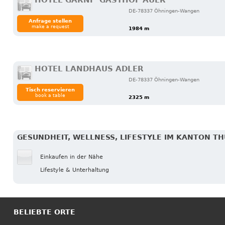
HOTEL GARNI "GASTHOF AUER"
DE-78337 Öhningen-Wangen
Anfrage stellen
make a request
1984 m
HOTEL LANDHAUS ADLER
DE-78337 Öhningen-Wangen
Tisch reservieren
book a table
2325 m
GESUNDHEIT, WELLNESS, LIFESTYLE IM KANTON T
Einkaufen in der Nähe
Lifestyle & Unterhaltung
BELIEBTE ORTE