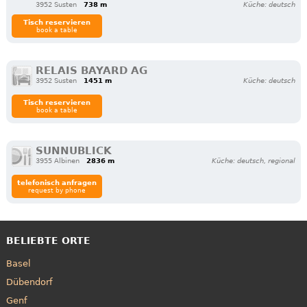
3952 Susten
738 m
Küche: deutsch
Tisch reservieren
book a table
RELAIS BAYARD AG
3952 Susten
1451 m
Küche: deutsch
Tisch reservieren
book a table
SUNNUBLICK
3955 Albinen
2836 m
Küche: deutsch, regional
telefonisch anfragen
request by phone
BELIEBTE ORTE
Basel
Dübendorf
Genf