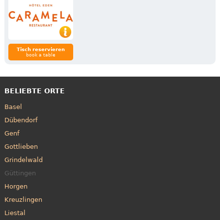
Tisch reservieren
book a table
BELIEBTE ORTE
Basel
Dübendorf
Genf
Gottlieben
Grindelwald
Güttingen
Horgen
Kreuzlingen
Liestal