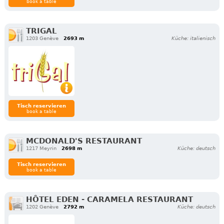
book a table
TRIGAL
1203 Genève
2693 m
Küche: italienisch
Tisch reservieren
book a table
MCDONALD'S RESTAURANT
1217 Meyrin
2698 m
Küche: deutsch
Tisch reservieren
book a table
HÔTEL EDEN - CARAMELA RESTAURANT
1202 Genève
2792 m
Küche: deutsch