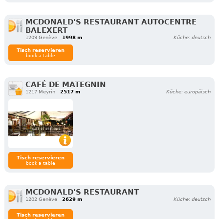
MCDONALD'S RESTAURANT AUTOCENTRE
BALEXERT
1209 Genève
1998 m
Küche: deutsch
Tisch reservieren
book a table
CAFÉ DE MATEGNIN
1217 Meyrin
2517 m
Küche: europäisch
Tisch reservieren
book a table
MCDONALD'S RESTAURANT
1202 Genève
2629 m
Küche: deutsch
Tisch reservieren