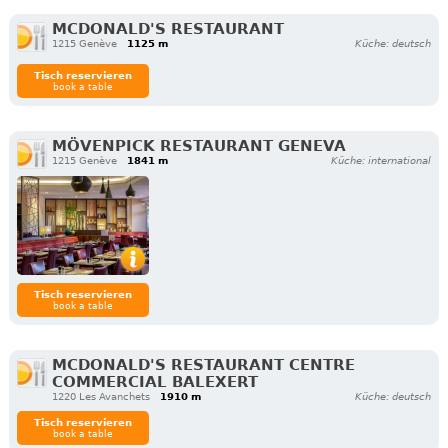
MCDONALD'S RESTAURANT
1215 Genève
1125 m
Küche: deutsch
Tisch reservieren
book a table
MÖVENPICK RESTAURANT GENEVA
1215 Genève
1841 m
Küche: international
Tisch reservieren
book a table
MCDONALD'S RESTAURANT CENTRE
COMMERCIAL BALEXERT
1220 Les Avanchets
1910 m
Küche: deutsch
Tisch reservieren
book a table