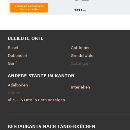
3013 Bern
Tisch reservieren
book a table
2879 m
BELIEBTE ORTE
Basel
Gottlieben
Dübendorf
Grindelwald
Genf
Güttingen
ANDERE STÄDTE IM KANTON
Adelboden
Interlaken
Brienz
alle 135 Orte in Bern anzeigen
RESTAURANTS NACH LÄNDERKÜCHEN