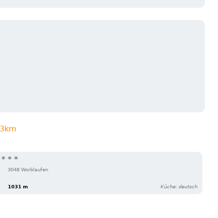
n 3km
 * *
3048 Worblaufen
1031 m
Küche: deutsch