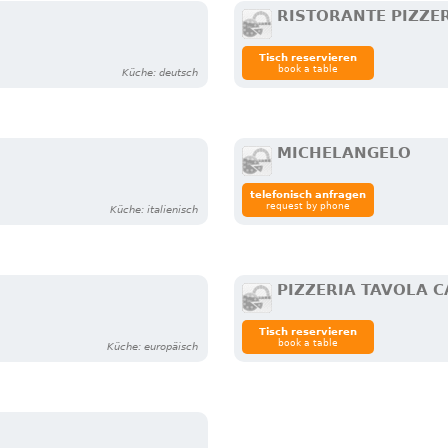
RISTORANTE PIZZE
Tisch reservieren
book a table
Küche: deutsch
MICHELANGELO
telefonisch anfragen
request by phone
Küche: italienisch
PIZZERIA TAVOLA 
Tisch reservieren
book a table
Küche: europäisch