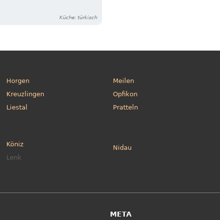
Küche: türkisch
Horgen
Meilen
Kreuzlingen
Opfikon
Liestal
Pratteln
Köniz
Nidau
Lenk
META