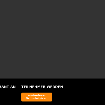
RANT AN
TEILNEHMER WERDEN
kostenloser
Grundeintrag