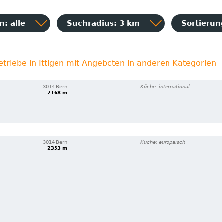
: alle
Suchradius: 3 km
Sortieru
etriebe in Ittigen mit Angeboten in anderen Kategorien
3014 Bern
Küche: international
2168 m
3014 Bern
Küche: europäisch
2353 m