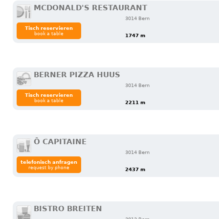
MCDONALD'S RESTAURANT
3014 Bern
Tisch reservieren
book a table
1747 m
BERNER PIZZA HUUS
3014 Bern
Tisch reservieren
book a table
2211 m
Ô CAPITAINE
3014 Bern
telefonisch anfragen
request by phone
2437 m
BISTRO BREITEN