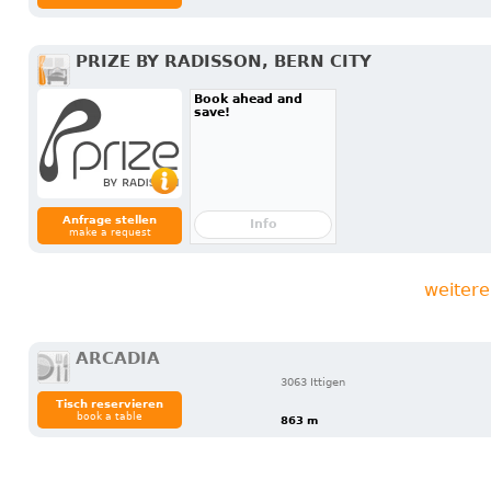
PRIZE BY RADISSON, BERN CITY
Book ahead and
save!
Anfrage stellen
Info
make a request
weitere
ARCADIA
3063 Ittigen
Tisch reservieren
book a table
863 m