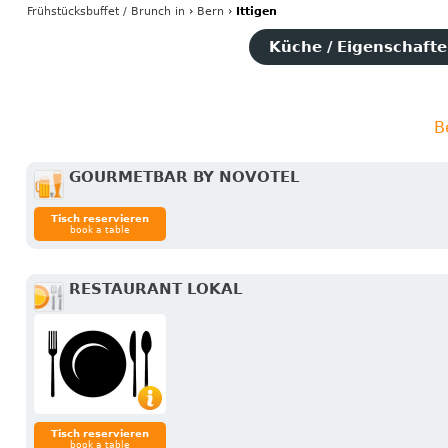
Frühstücksbuffet / Brunch
in
›
Bern
›
Ittigen
Küche / Eigenschaften
B
GOURMETBAR BY NOVOTEL
Tisch reservieren
book a table
RESTAURANT LOKAL
Tisch reservieren
book a table