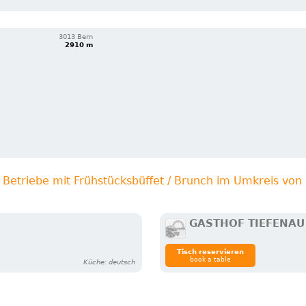
3013 Bern
2910 m
 Betriebe mit Frühstücksbüffet / Brunch im Umkreis vo
GASTHOF TIEFENAU *
Tisch reservieren
book a table
Küche: deutsch