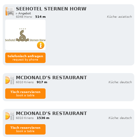
SEEHOTEL STERNEN HORW
▹ Angebot
6048 Horw
514 m
Küche: asiatisch
telefonisch anfragen
request by phone
MCDONALD'S RESTAURANT
6010 Kriens
917 m
Küche: deutsch
Tisch reservieren
book a table
MCDONALD'S RESTAURANT
6010 Kriens
1536 m
Küche: deutsch
Tisch reservieren
book a table