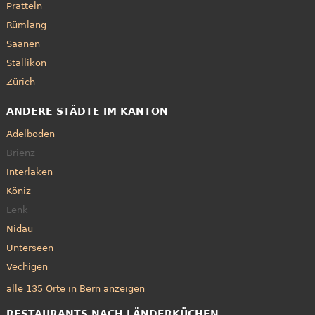
Pratteln
Rümlang
Saanen
Stallikon
Zürich
ANDERE STÄDTE IM KANTON
Adelboden
Brienz
Interlaken
Köniz
Lenk
Nidau
Unterseen
Vechigen
alle 135 Orte in Bern anzeigen
RESTAURANTS NACH LÄNDERKÜCHEN