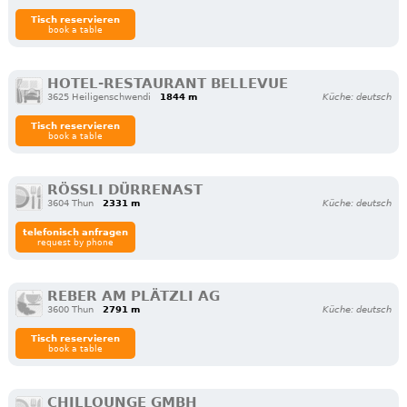
Tisch reservieren
book a table
HOTEL-RESTAURANT BELLEVUE
3625 Heiligenschwendi
1844 m
Küche: deutsch
Tisch reservieren
book a table
RÖSSLI DÜRRENAST
3604 Thun
2331 m
Küche: deutsch
telefonisch anfragen
request by phone
REBER AM PLÄTZLI AG
3600 Thun
2791 m
Küche: deutsch
Tisch reservieren
book a table
CHILLOUNGE GMBH