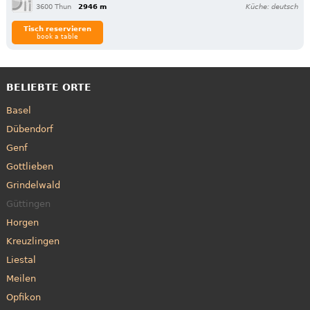
3600 Thun
2946 m
Küche: deutsch
Tisch reservieren
book a table
BELIEBTE ORTE
Basel
Dübendorf
Genf
Gottlieben
Grindelwald
Güttingen
Horgen
Kreuzlingen
Liestal
Meilen
Opfikon