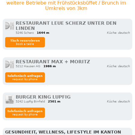
weitere Betriebe mit Frühstücksbüffet / Brunch im
Umkreis von 3km
RESTAURANT LEUE SCHERZ UNTER DEN
LINDEN
5246 Scherz
1644 m
Küche: deutsch
Tisch reservieren
book a table
RESTAURANT MAX + MORITZ
5212 Hausen AG
1986 m
Küche: deutsch
telefonisch anfragen
request by phone
BURGER KING LUPFIG
5242 Lupfig Birrfeld
2501 m
Küche: deutsch
telefonisch anfragen
request by phone
GESUNDHEIT, WELLNESS, LIFESTYLE IM KANTON