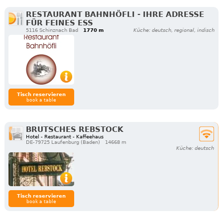
RESTAURANT BAHNHÖFLI - IHRE ADRESSE
FÜR FEINES ESS
5116 Schinznach Bad
1770 m
Küche: deutsch, regional, indisch
Tisch reservieren
book a table
BRUTSCHES REBSTOCK
Hotel - Restaurant - Kaffeehaus
DE-79725 Laufenburg (Baden)
14668 m
Küche: deutsch
Tisch reservieren
book a table