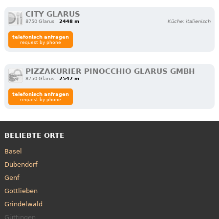
CITY GLARUS
8750 Glarus
2448 m
Küche: italienisch
telefonisch anfragen
request by phone
PIZZAKURIER PINOCCHIO GLARUS GMBH
8750 Glarus
2547 m
telefonisch anfragen
request by phone
BELIEBTE ORTE
Basel
Dübendorf
Genf
Gottlieben
Grindelwald
Güttingen