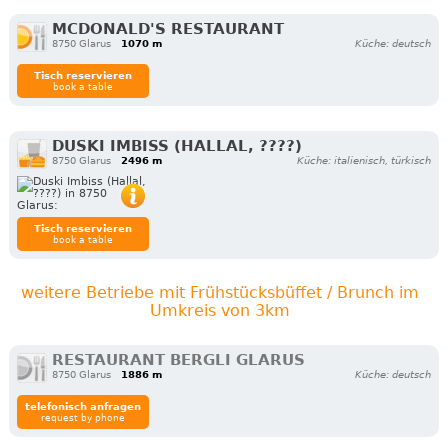
MCDONALD'S RESTAURANT
8750 Glarus
1070 m
Küche: deutsch
Tisch reservieren
book a table
DUSKI IMBISS (HALLAL, ????)
8750 Glarus
2496 m
Küche: italienisch, türkisch
Tisch reservieren
book a table
weitere Betriebe mit Frühstücksbüffet / Brunch im
Umkreis von 3km
RESTAURANT BERGLI GLARUS
8750 Glarus
1886 m
Küche: deutsch
telefonisch anfragen
request by phone