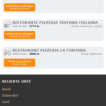
telefonisch anfragen
request by phone
RISTORANTE PIZZERIA TAVERNA ITALIANA
3280 Murten
2773 m
Küche: italienisch, indisch
telefonisch anfragen
request by phone
RESTAURANT PIZZERIA LA FONTANA
3280 Murten
2866 m
Küche: italienisch
Tisch reservieren
book a table
BELIEBTE ORTE
Basel
Dübendorf
Genf