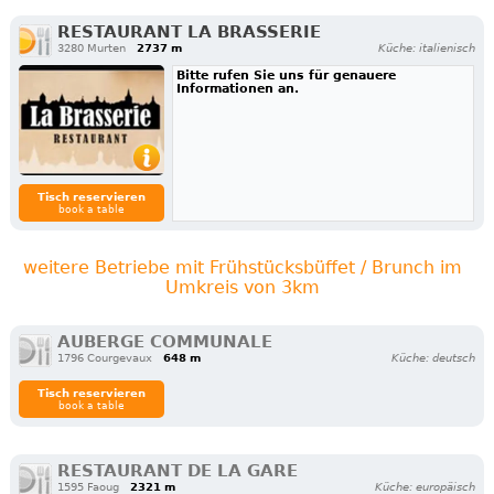
RESTAURANT LA BRASSERIE
3280 Murten
2737 m
Küche: italienisch
Bitte rufen Sie uns für genauere
Informationen an.
Tisch reservieren
book a table
weitere Betriebe mit Frühstücksbüffet / Brunch im
Umkreis von 3km
AUBERGE COMMUNALE
1796 Courgevaux
648 m
Küche: deutsch
Tisch reservieren
book a table
RESTAURANT DE LA GARE
1595 Faoug
2321 m
Küche: europäisch