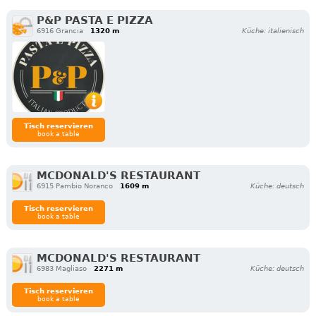
P&P PASTA E PIZZA
6916 Grancia
1320 m
Küche: italienisch
Tisch reservieren
book a table
MCDONALD'S RESTAURANT
6915 Pambio Noranco
1609 m
Küche: deutsch
Tisch reservieren
book a table
MCDONALD'S RESTAURANT
6983 Magliaso
2271 m
Küche: deutsch
Tisch reservieren
book a table