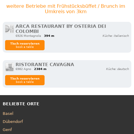
weitere Betriebe mit Frühstücksbüffet / Brunch im
Umkreis von 3km
ARCA RESTAURANT BY OSTERIA DEI
COLOMBI
6926 Montagnola
394 m
Küche: italienisch
Tisch reservieren
book a table
RISTORANTE CAVAGNA
6982 Agno
2384 m
Küche: deutsch
Tisch reservieren
book a table
BELIEBTE ORTE
Basel
Dübendorf
Genf