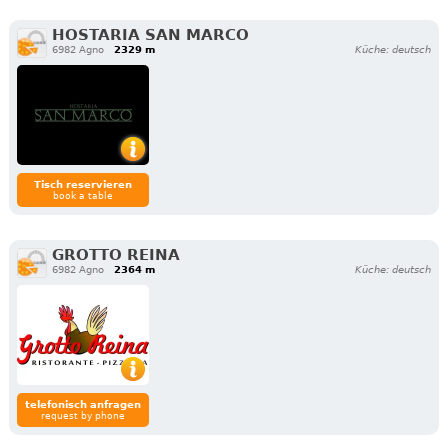
HOSTARIA SAN MARCO
6982 Agno
2329 m
Küche: deutsch
Tisch reservieren
book a table
GROTTO REINA
6982 Agno
2364 m
Küche: deutsch
telefonisch anfragen
request by phone