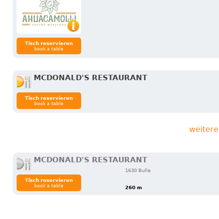
Tisch reservieren
book a table
MCDONALD'S RESTAURANT
Tisch reservieren
book a table
weitere
MCDONALD'S RESTAURANT
1630 Bulle
Tisch reservieren
book a table
260 m