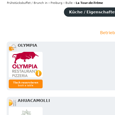
Frühstücksbuffet / Brunch
in
›
Freiburg
›
Bulle
›
La Tour-de-Trême
Küche / Eigenschaften
Betrie
OLYMPIA
Tisch reservieren
book a table
AHUACAMOLLI