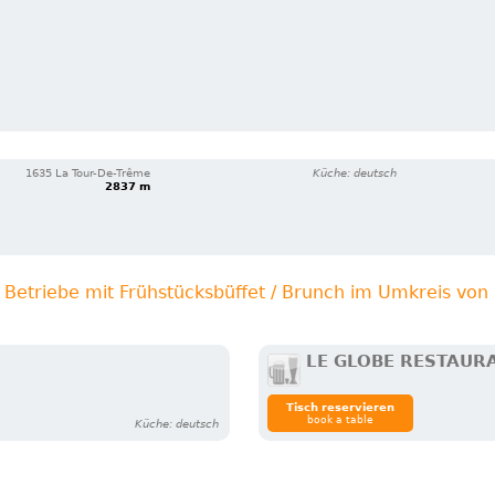
1635 La Tour-De-Trême
Küche: deutsch
2837 m
 Betriebe mit Frühstücksbüffet / Brunch im Umkreis vo
LE GLOBE RESTAUR
Tisch reservieren
book a table
Küche: deutsch