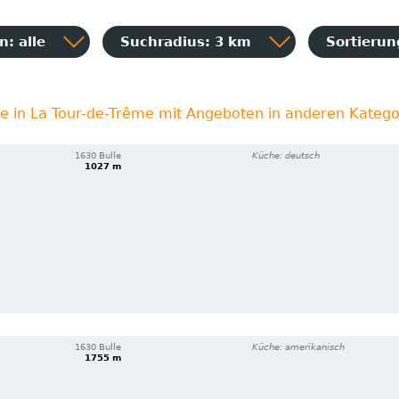
: alle
Suchradius: 3 km
Sortieru
be in La Tour-de-Trême mit Angeboten in anderen Katego
1630 Bulle
Küche: deutsch
1027 m
1630 Bulle
Küche: amerikanisch
1755 m