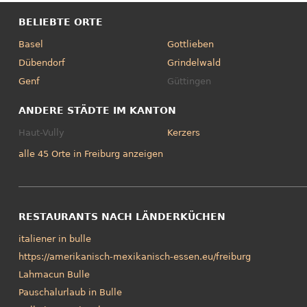
BELIEBTE ORTE
Basel
Gottlieben
Dübendorf
Grindelwald
Genf
Güttingen
ANDERE STÄDTE IM KANTON
Haut-Vully
Kerzers
alle 45 Orte in Freiburg anzeigen
RESTAURANTS NACH LÄNDERKÜCHEN
italiener in bulle
https://amerikanisch-mexikanisch-essen.eu/freiburg
Lahmacun Bulle
Pauschalurlaub in Bulle