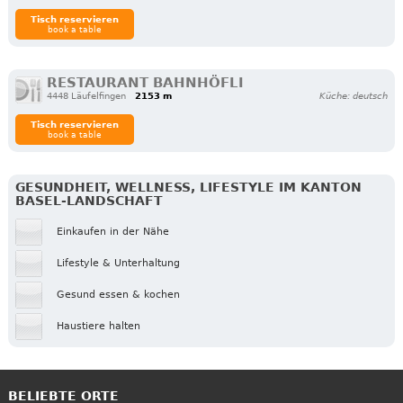
Tisch reservieren
book a table
RESTAURANT BAHNHÖFLI
4448 Läufelfingen
2153 m
Küche: deutsch
Tisch reservieren
book a table
GESUNDHEIT, WELLNESS, LIFESTYLE IM KANTON
BASEL-LANDSCHAFT
Einkaufen in der Nähe
Lifestyle & Unterhaltung
Gesund essen & kochen
Haustiere halten
BELIEBTE ORTE