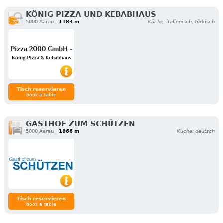
KÖNIG PIZZA UND KEBABHAUS
5000 Aarau
1183 m
Küche: italienisch, türkisch
Tisch reservieren
book a table
GASTHOF ZUM SCHÜTZEN
5000 Aarau
1866 m
Küche: deutsch
Tisch reservieren
book a table