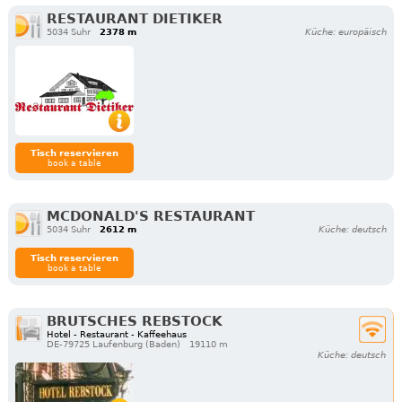
RESTAURANT DIETIKER
5034 Suhr
2378 m
Küche: europäisch
Tisch reservieren
book a table
MCDONALD'S RESTAURANT
5034 Suhr
2612 m
Küche: deutsch
Tisch reservieren
book a table
BRUTSCHES REBSTOCK
Hotel - Restaurant - Kaffeehaus
DE-79725 Laufenburg (Baden)
19110 m
Küche: deutsch