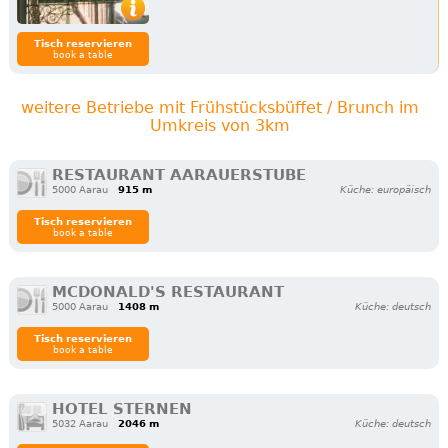
Tisch reservieren
book a table
weitere Betriebe mit Frühstücksbüffet / Brunch im
Umkreis von 3km
RESTAURANT AARAUERSTUBE
5000 Aarau
915 m
Küche: europäisch
Tisch reservieren
book a table
MCDONALD'S RESTAURANT
5000 Aarau
1408 m
Küche: deutsch
Tisch reservieren
book a table
HOTEL STERNEN
5032 Aarau
2046 m
Küche: deutsch