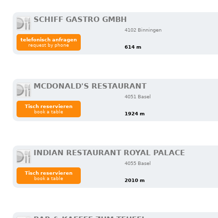
SCHIFF GASTRO GMBH
4102 Binningen
telefonisch anfragen
request by phone
614 m
MCDONALD'S RESTAURANT
4051 Basel
Tisch reservieren
book a table
1924 m
INDIAN RESTAURANT ROYAL PALACE
4055 Basel
Tisch reservieren
book a table
2010 m