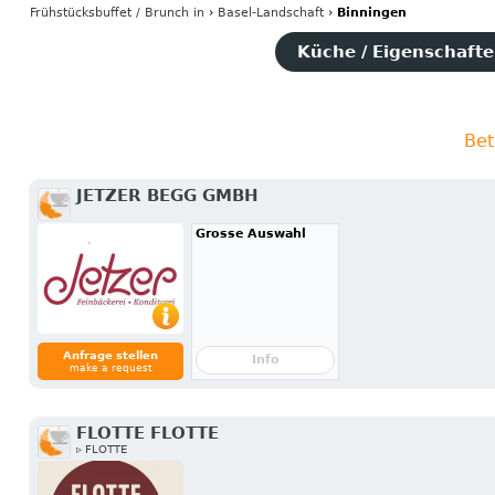
Frühstücksbuffet / Brunch
in
›
Basel-Landschaft
›
Binningen
Küche / Eigenschaften
Bet
JETZER BEGG GMBH
Grosse Auswahl
Anfrage stellen
Info
make a request
FLOTTE FLOTTE
▹ FLOTTE