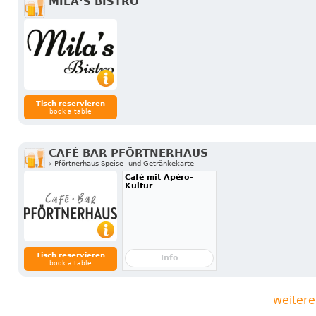
MILA‘S BISTRO
Tisch reservieren
book a table
CAFÉ BAR PFÖRTNERHAUS
▹ Pförtnerhaus Speise- und Getränkekarte
Café mit Apéro-
Kultur
Tisch reservieren
Info
book a table
weitere