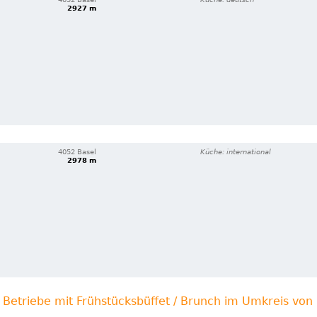
2927 m
4052 Basel
Küche: international
2978 m
 Betriebe mit Frühstücksbüffet / Brunch im Umkreis vo