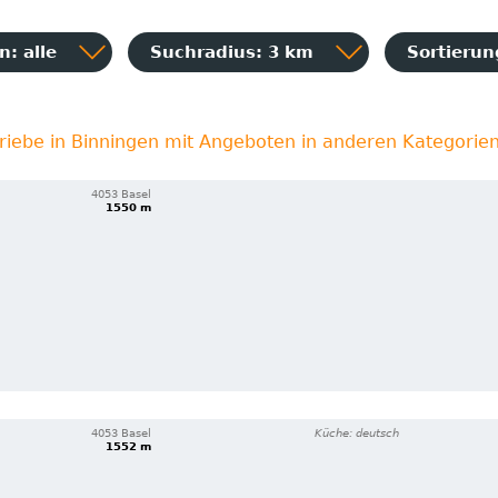
: alle
Suchradius: 3 km
Sortieru
riebe in Binningen mit Angeboten in anderen Kategorie
4053 Basel
1550 m
4053 Basel
Küche: deutsch
1552 m