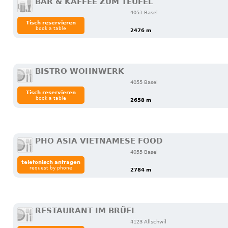
BAR & KAFFEE ZUM TEUFEL
4051 Basel
Tisch reservieren
book a table
2476 m
BISTRO WOHNWERK
4055 Basel
Tisch reservieren
book a table
2658 m
PHO ASIA VIETNAMESE FOOD
4055 Basel
telefonisch anfragen
request by phone
2784 m
RESTAURANT IM BRÜEL
4123 Allschwil