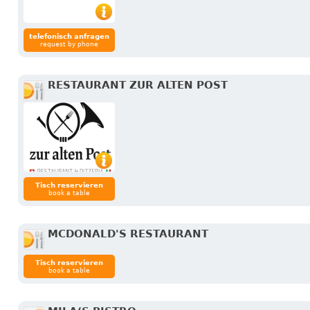
telefonisch anfragen
request by phone
RESTAURANT ZUR ALTEN POST
Tisch reservieren
book a table
MCDONALD'S RESTAURANT
Tisch reservieren
book a table