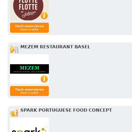
Tisch reservieren
book a table
MEZEM RESTAURANT BASEL
Tisch reservieren
book a table
SPARK PORTUGUESE FOOD CONCEPT