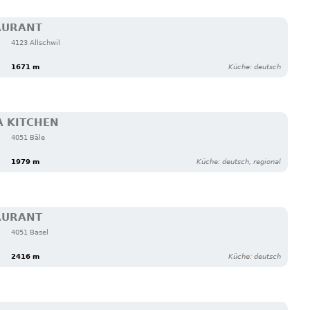
AURANT
4123 Allschwil
1671 m
Küche: deutsch
A KITCHEN
4051 Bäle
1979 m
Küche: deutsch, regional
AURANT
4051 Basel
2416 m
Küche: deutsch