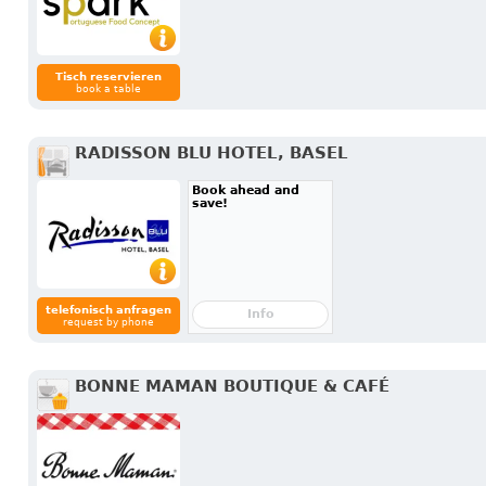
Tisch reservieren
book a table
RADISSON BLU HOTEL, BASEL
Book ahead and
save!
telefonisch anfragen
Info
request by phone
BONNE MAMAN BOUTIQUE & CAFÉ