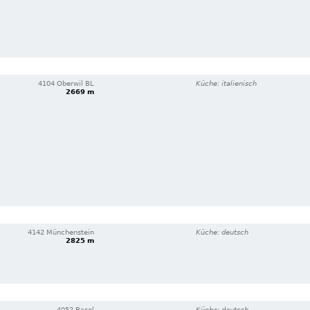
4104 Oberwil BL
Küche: italienisch
2669 m
4142 Münchenstein
Küche: deutsch
2825 m
4052 Basel
Küche: deutsch