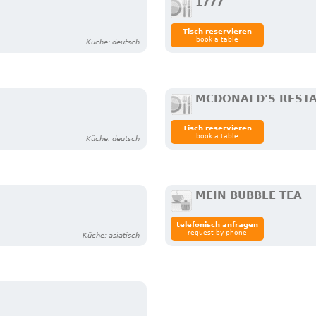
1777
Tisch reservieren
book a table
Küche: deutsch
MCDONALD'S REST
Tisch reservieren
book a table
Küche: deutsch
MEIN BUBBLE TEA
telefonisch anfragen
request by phone
Küche: asiatisch