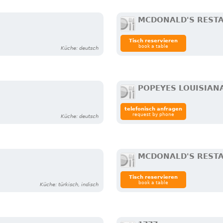
MCDONALD'S REST
Tisch reservieren
book a table
Küche: deutsch
POPEYES LOUISIAN
telefonisch anfragen
request by phone
Küche: deutsch
MCDONALD'S REST
Tisch reservieren
book a table
Küche: türkisch, indisch