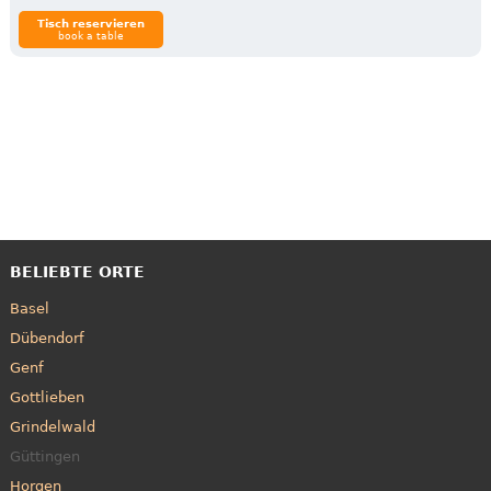
Tisch reservieren
book a table
BELIEBTE ORTE
Basel
Dübendorf
Genf
Gottlieben
Grindelwald
Güttingen
Horgen